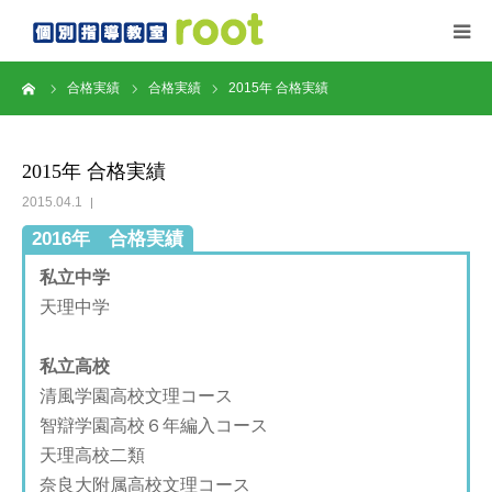
ーム
合格実績
合格実績
2015年 合格実績
るーとについて
指導方法
2015年 合格実績
2015.04.1
料金・時間割
2016年 合格実績
私立中学
よく頂くご質問
天理中学
お申込みの流れ
私立高校
清風学園高校文理コース
教室情報
智辯学園高校６年編入コース
天理高校二類
奈良大附属高校文理コース